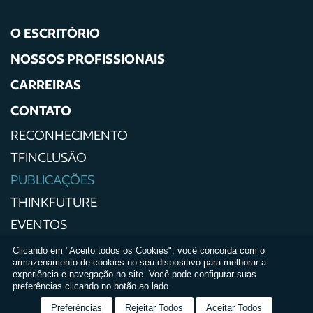
O ESCRITÓRIO
NOSSOS PROFISSIONAIS
CARREIRAS
CONTATO
RECONHECIMENTO
TFINCLUSÃO
PUBLICAÇÕES
THINKFUTURE
EVENTOS
IMPRENSA
Clicando em "Aceito todos os Cookies", você concorda com o
armazenamento de cookies no seu dispositivo para melhorar a
POLÍTICAS DE PRIVACIDADE
experiência e navegação no site. Você pode configurar suas
preferências clicando no botão ao lado
TERMOS E CONDIÇÕES DE USO
Preferências
Rejeitar Todos
Aceitar Todos