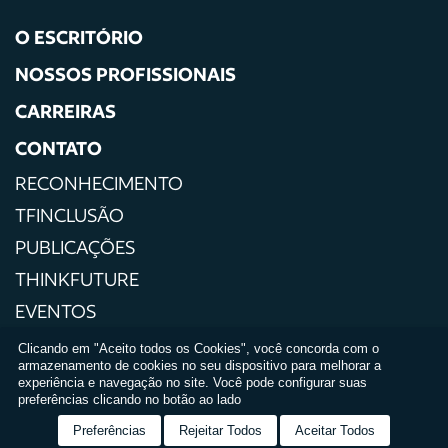
O ESCRITÓRIO
NOSSOS PROFISSIONAIS
CARREIRAS
CONTATO
RECONHECIMENTO
TFINCLUSÃO
PUBLICAÇÕES
THINKFUTURE
EVENTOS
IMPRENSA
Clicando em "Aceito todos os Cookies", você concorda com o
armazenamento de cookies no seu dispositivo para melhorar a
POLÍTICAS DE PRIVACIDADE
experiência e navegação no site. Você pode configurar suas
preferências clicando no botão ao lado
TERMOS E CONDIÇÕES DE USO
Preferências
Rejeitar Todos
Aceitar Todos
RELATÓRIO DE IGUALDADE SALARIAL