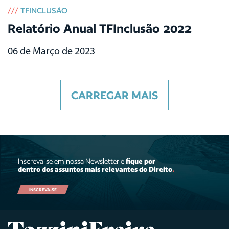
///
TFINCLUSÃO
Relatório Anual TFInclusão 2022
06 de Março de 2023
CARREGAR MAIS
Inscreva-se em nossa Newsletter e
fique por
dentro dos assuntos mais relevantes do Direito
.
INSCREVA-SE