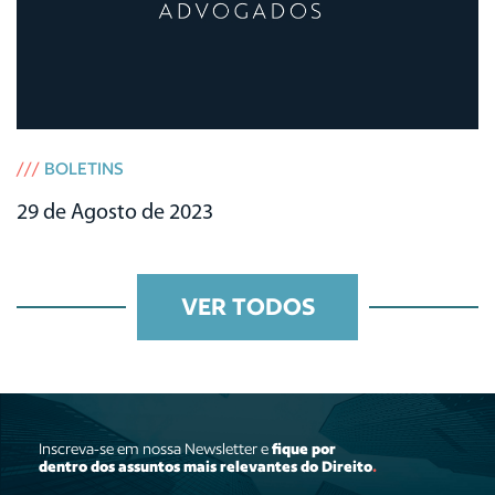
///
BOLETINS
29 de Agosto de 2023
VER TODOS
Inscreva-se em nossa Newsletter e
fique por
dentro dos assuntos mais relevantes do Direito
.