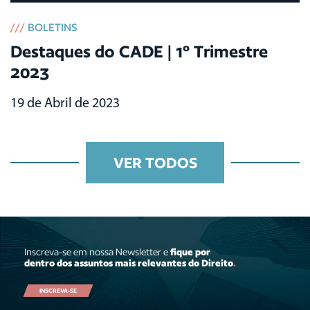
///
BOLETINS
Destaques do CADE | 1º Trimestre
2023
19 de Abril de 2023
VER TODOS
Inscreva-se em nossa Newsletter e
fique por
dentro dos assuntos mais relevantes do Direito
.
INSCREVA-SE