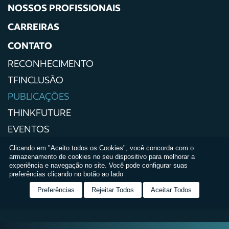
NOSSOS PROFISSIONAIS
CARREIRAS
CONTATO
RECONHECIMENTO
TFINCLUSÃO
PUBLICAÇÕES
THINKFUTURE
EVENTOS
IMPRENSA
Clicando em "Aceito todos os Cookies", você concorda com o
armazenamento de cookies no seu dispositivo para melhorar a
POLÍTICAS DE PRIVACIDADE
experiência e navegação no site. Você pode configurar suas
preferências clicando no botão ao lado
TERMOS E CONDIÇÕES DE USO
Preferências
Rejeitar Todos
Aceitar Todos
RELATÓRIO DE IGUALDADE SALARIAL