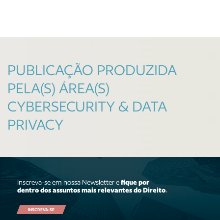
PUBLICAÇÃO PRODUZIDA
PELA(S) ÁREA(S)
CYBERSECURITY & DATA
PRIVACY
Inscreva-se em nossa Newsletter e
fique por
dentro dos assuntos mais relevantes do Direito
.
INSCREVA-SE