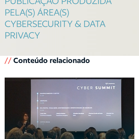
PUBLICAÇÃO PRODUZIDA
PELA(S) ÁREA(S)
CYBERSECURITY & DATA
PRIVACY
//
Conteúdo relacionado