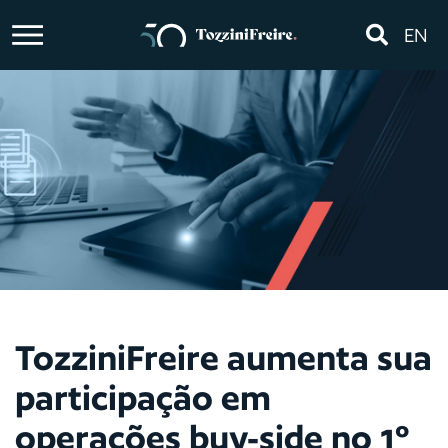
EN
TozziniFreire aumenta sua
participação em
operações buy-side no 1º