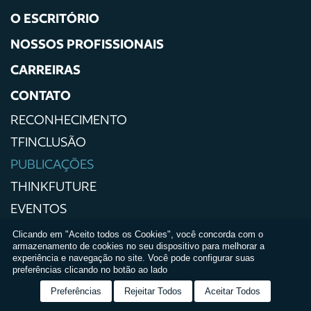
O ESCRITÓRIO
NOSSOS PROFISSIONAIS
CARREIRAS
CONTATO
RECONHECIMENTO
TFINCLUSÃO
PUBLICAÇÕES
THINKFUTURE
EVENTOS
IMPRENSA
Clicando em "Aceito todos os Cookies", você concorda com o
armazenamento de cookies no seu dispositivo para melhorar a
POLÍTICAS DE PRIVACIDADE
experiência e navegação no site. Você pode configurar suas
preferências clicando no botão ao lado
TERMOS E CONDIÇÕES DE USO
Preferências
Rejeitar Todos
Aceitar Todos
RELATÓRIO DE IGUALDADE SALARIAL