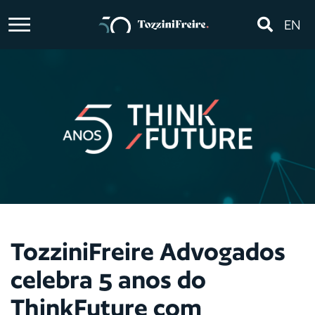
EN
TozziniFreire Advogados
celebra 5 anos do
ThinkFuture com