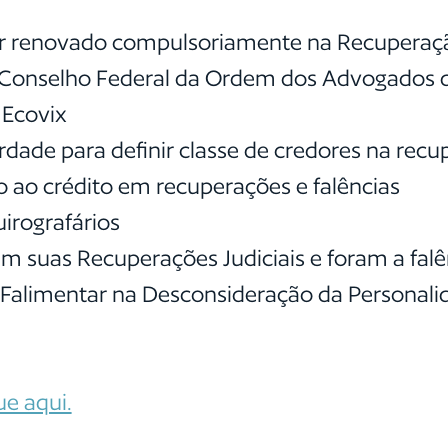
er renovado compulsoriamente na Recuperaçã
o Conselho Federal da Ordem dos Advogados d
 Ecovix
dade para definir classe de credores na recup
 ao crédito em recuperações e falências
uirografários
 suas Recuperações Judiciais e foram a fal
o Falimentar na Desconsideração da Personal
ue aqui.