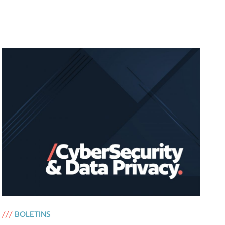
///
BOLETINS