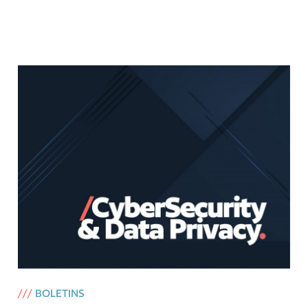
///
BOLETINS