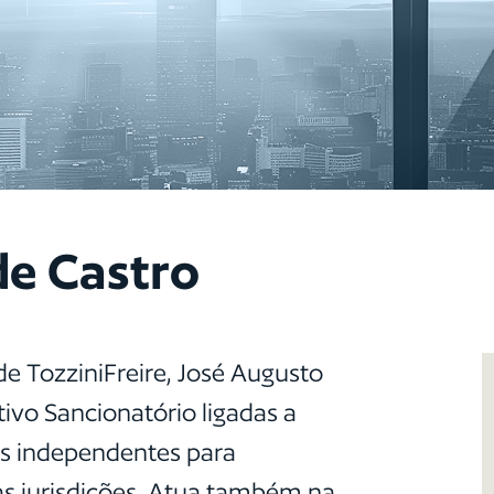
de Castro
de TozziniFreire, José Augusto
ivo Sancionatório ligadas a
es independentes para
s jurisdições. Atua também na